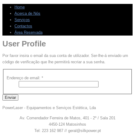
Home
Acerca de Nós
Serviços
Contactos
Área Reservada
User Profile
Por favor insira o email da sua conta de utilizador. Ser-lhe-á enviado um
código de verificação que lhe permitirá recriar a sua senha.
Endereço de email:
*
Enviar
PowerLaser - Equipamentos e Serviços Estética, Lda
Av. Comendador Ferreira de Matos, 401 - 2º / Sala 201
4450-124 Matosinhos
Tel: 223 162 987 // geral@silkpower.pt