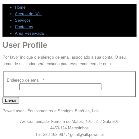
Home
Acerca de Nós
Serviços
Contactos
Área Reservada
User Profile
Por favor indique o endereço de email associado à sua conta. O seu
nome de utilizador será enviado para esse endereço de email.
Endereço de email:
*
Enviar
PowerLaser - Equipamentos e Serviços Estética, Lda
Av. Comendador Ferreira de Matos, 401 - 2º / Sala 201
4450-124 Matosinhos
Tel: 223 162 987 // geral@silkpower.pt